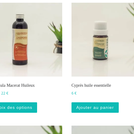
ula Macerat Huileux
Cyprès huile essentielle
Plage de prix : 15 € à 22 €
–
22
€
6
€
Ce produit a plusieurs variations. Les options p
oix des options
Ajouter au panier