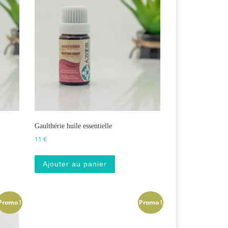
Gaulthérie huile essentielle
11
€
Ajouter au panier
Promo !
Promo !