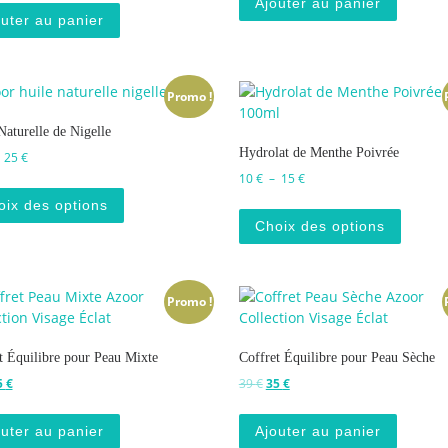
Ajouter au panier
uter au panier
Promo !
Naturelle de Nigelle
Hydrolat de Menthe Poivrée
Plage de prix : 13 € à 25 €
–
25
€
Plage de prix : 10 € à 15 €
10
€
–
15
€
Ce produit a plusieurs variations. Les options p
Ce prod
oix des options
Choix des options
Promo !
t Équilibre pour Peau Mixte
Coffret Équilibre pour Peau Sèche
 prix initial était : 39 €.
Le prix actuel est : 35 €.
Le prix initial était : 39 €.
Le prix actuel est : 35 €.
5
€
39
€
35
€
uter au panier
Ajouter au panier