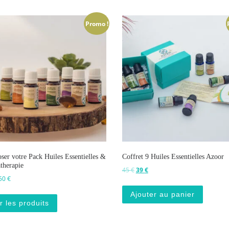
Promo !
er votre Pack Huiles Essentielles &
Coffret 9 Huiles Essentielles Azoor
therapie
Le prix initial était : 45 €.
Le prix actuel est : 39 €.
45
€
39
€
Plage de prix : 5 € à 50 €
50
€
Ajouter au panier
r les produits