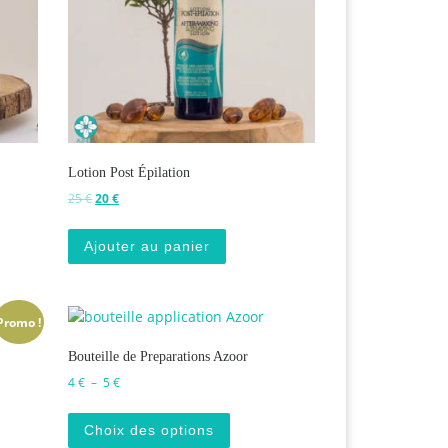
Lotion Post Épilation
Le prix initial était : 25 €.
Le prix actuel est : 20 €.
25
€
20
€
Ajouter au panier
Promo !
Bouteille de Preparations Azoor
Plage de prix : 4 € à 5 €
4
€
–
5
€
Ce produit a plusieurs variation
Choix des options