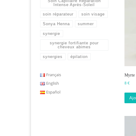
Soin Capillaire Réparation
Intense Après-Soleil
soin réparateur
soin visage
Sonya Henna
summer
synergie
synergie fortifiante pour
cheveux abimes
synergies
épilation
Français
Myrte 
English
8
€
Español
Ajo