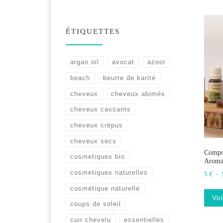
ÉTIQUETTES
argan oil
avocat
azoor
beach
beurre de karité
cheveux
cheveux abimés
cheveux cassants
cheveux crépus
cheveux secs
Compos
cosmetiques bio
Aroma
cosmetiques naturelles
5
€
–
cosmétique naturelle
Voi
coups de soleil
cuir chevelu
essentielles