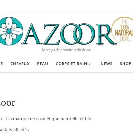
le temps de prendre soin de soi
GE
CHEVEUX
PEAU
CORPS ET BAIN
NEWS
SHOP
oor
 est la marque de cosmétique naturelle et bio.
Trié du plus récent au plus ancien
sultats affichés