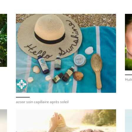
Huil
azoor soin capillaire après soleil