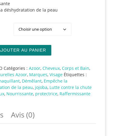
sante
a déshydratation de la peau
de Jojoba, huile naturelle
AJOUTER AU PANIER
O
Catégories :
Azoor
,
Cheveux
,
Corps et Bain
,
urelles Azoor
,
Marques
,
Visage
Étiquettes :
aquillant
,
Démêlant
,
Empêche la
ation de la peau
,
jojoba
,
Lutte contre la chute
ux
,
Nourrissante
,
protectrice
,
Raffermissante
s
Avis (0)