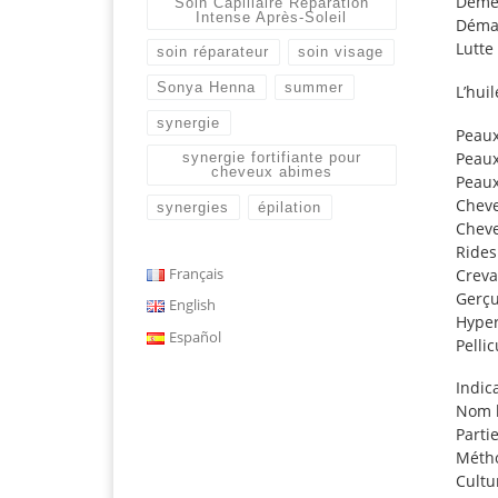
Démê
Soin Capillaire Réparation
Intense Après-Soleil
Démaq
Lutte
soin réparateur
soin visage
Sonya Henna
summer
L’hui
synergie
Peaux
Peaux
synergie fortifiante pour
cheveux abimes
Peaux
Cheve
synergies
épilation
Cheve
Rides
Français
Creva
Gerçu
English
Hyper
Español
Pellic
Indic
Nom b
Parti
Métho
Cultu