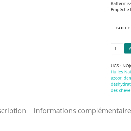
Raffermis
Empêche l
TAILLE
quantité 
UGS :
NOJ
Huiles Nat
azoor
,
dem
déshydrat
des cheve
cription
Informations complémentaire