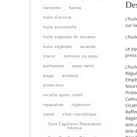
Des
farniente
henna
huile d'avocat
L’hui
sur l
huile essentielle
L’hui
huile vegetale de sesame
huile végétale
lavande
Le Jo
press
maroc
nettoyer sa peau
parfumées
peau nette
L’huil
Régul
plage
produits
Empêc
protection
Nourr
Prote
recette après soleil
Calm
reparation
régénérer
Cicat
Raffe
santé
slow cosmétique
Régén
Soin Capillaire Réparation
Anti-
Intense
Anti-