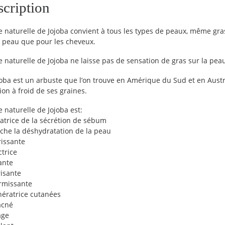
cription
le naturelle de Jojoba convient à tous les types de peaux, même gras
a peau que pour les cheveux.
le naturelle de Jojoba ne laisse pas de sensation de gras sur la pea
joba est un arbuste que l’on trouve en Amérique du Sud et en Austral
ion à froid de ses graines.
e naturelle de Jojoba est:
atrice de la sécrétion de sébum
he la déshydratation de la peau
issante
ctrice
ante
risante
rmissante
ératrice cutanées
acné
âge