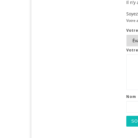
Il n’y
Soyez 
Votre 
Votr
Votr
Nom