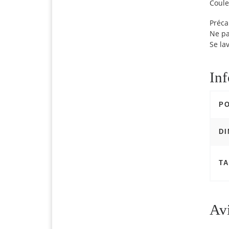
Coule
Précau
Ne pa
Se lav
In
P
D
TA
Av