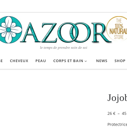
le temps de prendre soin de soi
GE
CHEVEUX
PEAU
CORPS ET BAIN
NEWS
SHOP
Jojo
26
€
–
4
Protectric