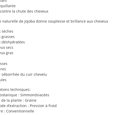
lant
uillante
 contre la chute des cheveux
le naturelle de Jojoba donne souplesse et brillance aux cheveux
 sèches
 grasses
 déshydratées
ux secs
ux gras
sses
res
 séborrhée du cuir chevelu
ules
ations techniques:
otanique : Simmondsiacées
e de la plante : Graine
de d’extraction : Pression à froid
re : Conventionnelle