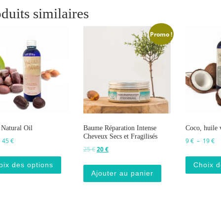
duits similaires
Promo !
 Natural Oil
Baume Réparation Intense
Coco, huile 
Cheveux Secs et Fragilisés
Plage de prix : 26 € à 45 €
Pl
–
45
€
9
€
–
19
€
Le prix initial était : 25 €.
Le prix actuel est : 20 €.
25
€
20
€
Ce produit a plusieurs variations. Les options p
oix des options
Choix d
Ajouter au panier