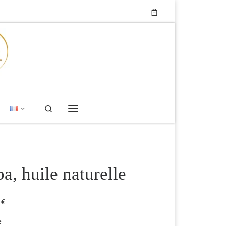
Search
Menu
ba, huile naturelle
Plage de prix : 26 € à 45 €
5
€
e