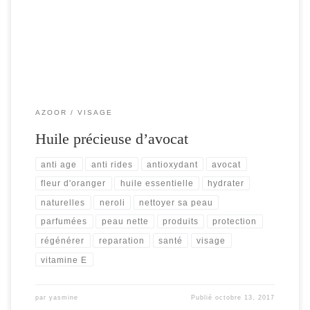
dans les cosmétiques […]
AZOOR
VISAGE
Huile précieuse d’avocat
anti age
anti rides
antioxydant
avocat
fleur d'oranger
huile essentielle
hydrater
naturelles
neroli
nettoyer sa peau
parfumées
peau nette
produits
protection
régénérer
reparation
santé
visage
vitamine E
par
yasmine
Publié
octobre 13, 2017