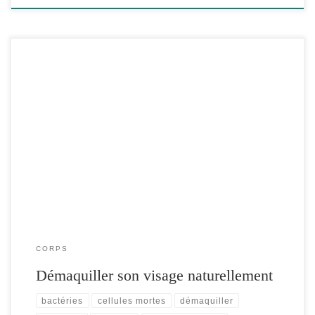
Pourquoi est-il important de bien démaquiller (nettoyer) son
visage? Quand je dis “démaquiller”, je parle de “Nettoyer” bien
sûr. Car, […]
CORPS
Démaquiller son visage naturellement
bactéries
cellules mortes
démaquiller