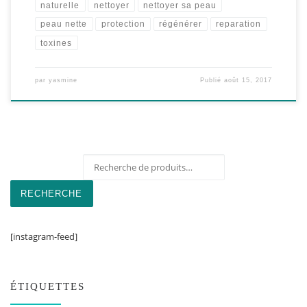
naturelle
nettoyer
nettoyer sa peau
peau nette
protection
régénérer
reparation
toxines
par
yasmine
Publié
août 15, 2017
Recherche pour :
RECHERCHE
[instagram-feed]
ÉTIQUETTES