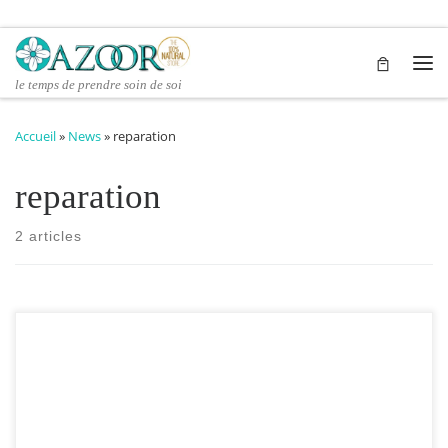
Passer au contenu
Me
le temps de prendre soin de soi
Accueil
»
News
»
reparation
reparation
2 articles
huile précieuse d’avocat Cette huile est un excellent actif anti-
âge, nourrissant, protecteur et restructurant. Elle fait merveille