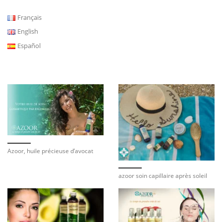
Français
English
Español
Azoor, huile précieuse d’avocat
azoor soin capillaire après soleil