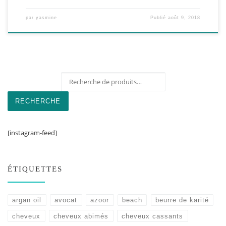
par
yasmine
Publié
août 9, 2018
Recherche pour :
RECHERCHE
[instagram-feed]
ÉTIQUETTES
argan oil
avocat
azoor
beach
beurre de karité
cheveux
cheveux abimés
cheveux cassants