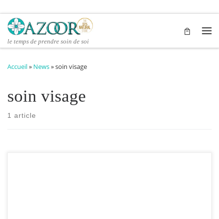
Passer au contenu
Me
le temps de prendre soin de soi
Accueil
»
News
»
soin visage
soin visage
1 article
Produit naturel tout-en-un, c’est un indispensable dans vos
soins maison, il protège, adoucit et restructure les peaux