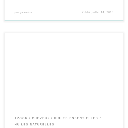
par
yasmine
Publié
juillet 14, 2018
Les vacances, l’été! c’est la saison de la vrai farniente, un aperitif
en bord de mer a se prélasser sur le sable chaud, […]
AZOOR
CHEVEUX
HUILES ESSENTIELLES
HUILES NATURELLES