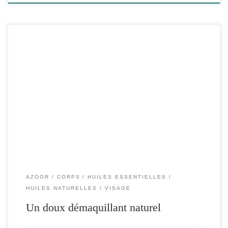
Une Solution simple et Naturelle pour nettoyer et démaquiller
son visage Il suffira de 2 ingrédients, sans préparation au […]
AZOOR
CORPS
HUILES ESSENTIELLES
HUILES NATURELLES
VISAGE
Un doux démaquillant naturel