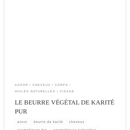
Produit naturel tout-en-un, c’est un indispensable dans vos
soins maison, il protège, adoucit et restructure les peaux
sensibles et abimées. […]
AZOOR
CHEVEUX
CORPS
HUILES NATURELLES
VISAGE
LE BEURRE VÉGÉTAL DE KARITÉ
PUR
azoor
beurre de karité
cheveux
cosmetiques bio
cosmetiques naturelles