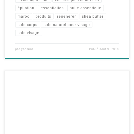
épilation
essentielles
huile essentielle
maroc
produits
régénérer
shea butter
soin corps
soin naturel pour visage
soin visage
par
yasmine
Publié
août 9, 2018
L’INDISPENSABLE POUR PROTEGER ET REPARER LA PEAU CET
ÉTE! C’est l’été il fait beau, il fait chaud, l’heure est aux […]