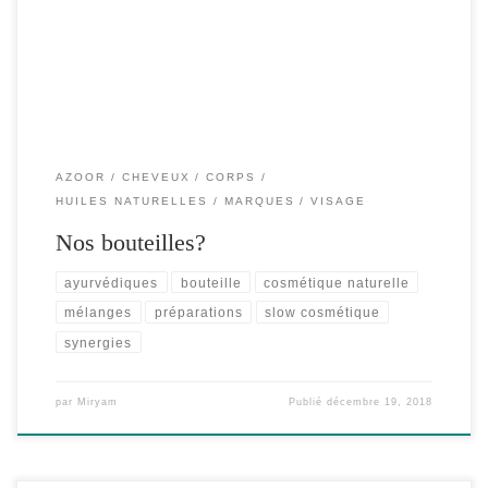
Vous voyez, lorsque je suis dans ma salle de bain à […]
AZOOR
CHEVEUX
CORPS
HUILES NATURELLES
MARQUES
VISAGE
Nos bouteilles?
ayurvédiques
bouteille
cosmétique naturelle
mélanges
préparations
slow cosmétique
synergies
par
Miryam
Publié
décembre 19, 2018