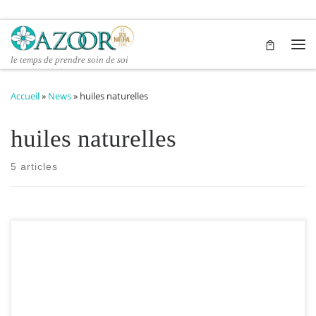
Passer au contenu
Me
le temps de prendre soin de soi
Accueil
»
News
»
huiles naturelles
huiles naturelles
5 articles
Nos bouteilles sembles ordinaires, mais elles sont très spéciales!