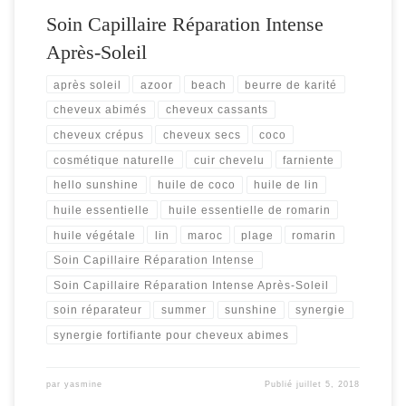
Soin Capillaire Réparation Intense
Après-Soleil
après soleil
azoor
beach
beurre de karité
cheveux abimés
cheveux cassants
cheveux crépus
cheveux secs
coco
cosmétique naturelle
cuir chevelu
farniente
hello sunshine
huile de coco
huile de lin
huile essentielle
huile essentielle de romarin
huile végétale
lin
maroc
plage
romarin
Soin Capillaire Réparation Intense
Soin Capillaire Réparation Intense Après-Soleil
soin réparateur
summer
sunshine
synergie
synergie fortifiante pour cheveux abimes
par
yasmine
Publié
juillet 5, 2018