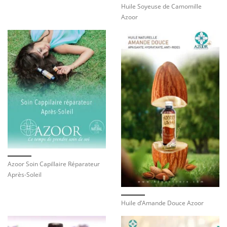
Huile Soyeuse de Camomille
Azoor
Azoor Soin Capillaire Réparateur
Après-Soleil
Huile d’Amande Douce Azoor