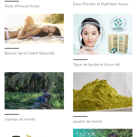
Eaux Florales et Hydrolats Azoor
Huile d’Avocat Azoor
Baume Apres Soleil Naturelle
Figue de barbarie Azoor Ad
champs de henné
poudre de henné