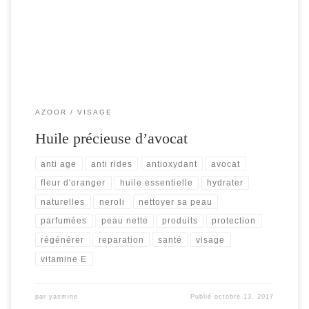
dans les cosmétiques […]
AZOOR
VISAGE
Huile précieuse d’avocat
anti age
anti rides
antioxydant
avocat
fleur d'oranger
huile essentielle
hydrater
naturelles
neroli
nettoyer sa peau
parfumées
peau nette
produits
protection
régénérer
reparation
santé
visage
vitamine E
par
yasmine
Publié
octobre 13, 2017