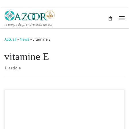
Passer au contenu
Me
le temps de prendre soin de soi
Accueil
»
News
»
vitamine E
vitamine E
1 article
huile précieuse d’avocat Cette huile est un excellent actif anti-
âge, nourrissant, protecteur et restructurant. Elle fait merveille