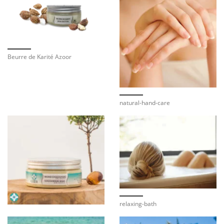
Beurre de Karité Azoor
natural-hand-care
relaxing-bath