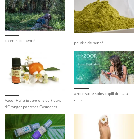
champs de henné
poudre de henné
azoor store soins capillaires au
ricin
Azoor Huile Essentielle de Fleurs
d’Oranger par Atlas Cosmetics