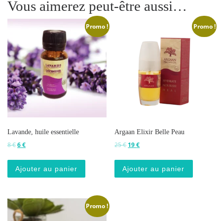
Vous aimerez peut-être aussi…
Promo !
Promo !
Lavande, huile essentielle
Argaan Elixir Belle Peau
Le prix initial était : 8 €.
Le prix actuel est : 6 €.
Le prix initial était : 25 €.
Le prix actuel est : 19 €.
8
€
6
€
25
€
19
€
Ajouter au panier
Ajouter au panier
Promo !