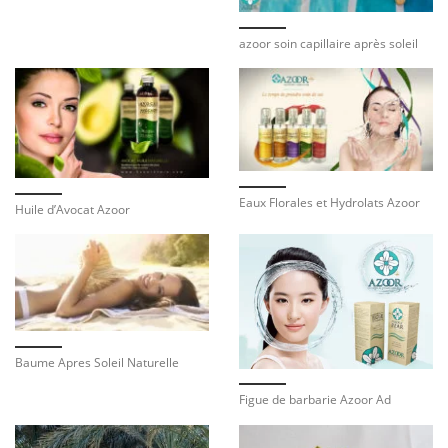
azoor soin capillaire après soleil
Eaux Florales et Hydrolats Azoor
Huile d’Avocat Azoor
Baume Apres Soleil Naturelle
Figue de barbarie Azoor Ad