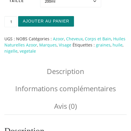
TAILLE
quantité de Huile Naturelle de Nigelle
AJOUTER AU PANIER
UGS :
NOBS
Catégories :
Azoor
,
Cheveux
,
Corps et Bain
,
Huiles
Naturelles Azoor
,
Marques
,
Visage
Étiquettes :
graines
,
huile
,
nigelle
,
vegetale
Description
Informations complémentaires
Avis (0)
Description