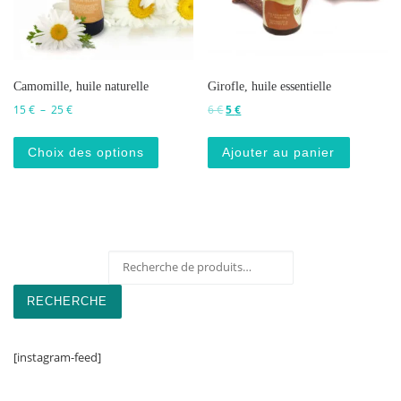
Camomille, huile naturelle
Girofle, huile essentielle
Plage de prix : 15 € à 25 €
Le prix initial était : 6 €.
Le prix actuel est : 5 €.
15
€
–
25
€
6
€
5
€
Ce produit a plusieurs variations. Les o
Choix des options
Ajouter au panier
Recherche pour :
RECHERCHE
[instagram-feed]