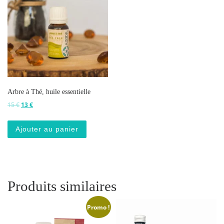
Arbre à Thé, huile essentielle
Le prix initial était : 15 €.
Le prix actuel est : 13 €.
15
€
13
€
Ajouter au panier
Produits similaires
Promo !