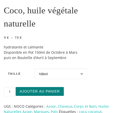
Coco, huile végétale
naturelle
Plage de prix : 9 € à 19 €
9
€
–
19
€
hydratante et calmante
Disponible en Pot 150ml de Octobre à Mars
puis en Bouteille d’Avril à Septembre
TAILLE
quantité de Coco, huile végétale naturelle
AJOUTER AU PANIER
UGS :
NOCO
Catégories :
Azoor
,
Cheveux
,
Corps et Bain
,
Huiles
Naturelles Azoor
,
Marques
,
Pots
Étiquettes :
coco
,
coconut
,