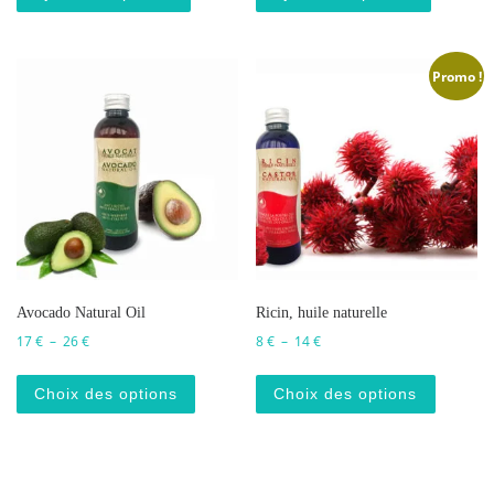
Promo !
Avocado Natural Oil
Ricin, huile naturelle
Plage de prix : 17 € à 26 €
Plage de prix : 8 € à 14 €
17
€
–
26
€
8
€
–
14
€
Ce produit a plusieurs variations. Les o
Ce produ
Choix des options
Choix des options