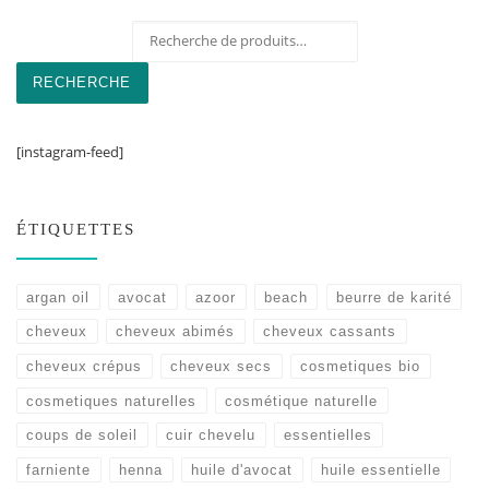
Recherche pour :
RECHERCHE
[instagram-feed]
ÉTIQUETTES
argan oil
avocat
azoor
beach
beurre de karité
cheveux
cheveux abimés
cheveux cassants
cheveux crépus
cheveux secs
cosmetiques bio
cosmetiques naturelles
cosmétique naturelle
coups de soleil
cuir chevelu
essentielles
farniente
henna
huile d'avocat
huile essentielle