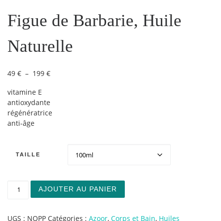
Figue de Barbarie, Huile
Naturelle
Plage de prix : 49 € à 199 €
49
€
–
199
€
vitamine E
antioxydante
régénératrice
anti-âge
TAILLE
quantité de Figue de Barbarie, Huile Naturelle
AJOUTER AU PANIER
UGS :
NOPP
Catégories :
Azoor
,
Corps et Bain
,
Huiles