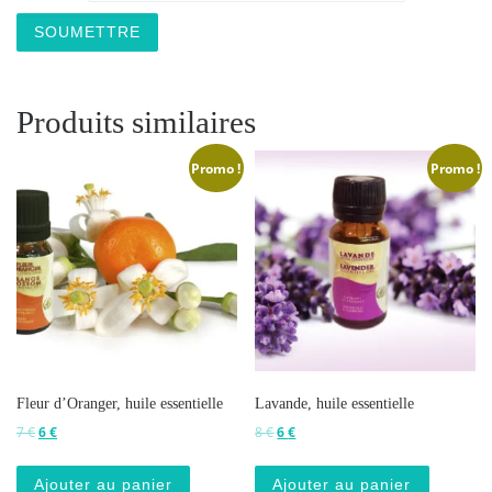
Produits similaires
Promo !
Promo !
Fleur d’Oranger, huile essentielle
Lavande, huile essentielle
Le prix initial était : 7 €.
Le prix actuel est : 6 €.
Le prix initial était : 8 €.
Le prix actuel est : 6 €.
7
€
6
€
8
€
6
€
Ajouter au panier
Ajouter au panier