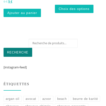
Le prix initial était : 6 €.
Le prix actuel est : 5 €.
6
€
5
€
Ce produ
Choix des options
Ajouter au panier
Recherche pour :
RECHERCHE
[instagram-feed]
ÉTIQUETTES
argan oil
avocat
azoor
beach
beurre de karité