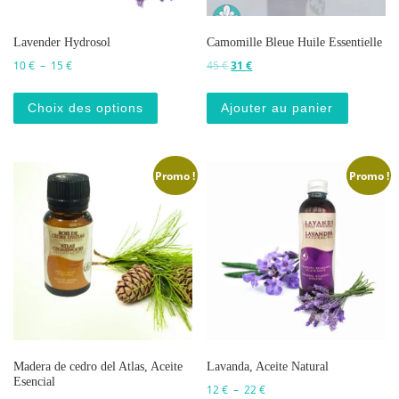
Lavender Hydrosol
Camomille Bleue Huile Essentielle
Plage de prix : 10 € à 15 €
Le prix initial était : 45 €.
Le prix actuel est : 31 €.
10
€
–
15
€
45
€
31
€
Ce produit a plusieurs variations. Les o
Choix des options
Ajouter au panier
Promo !
Promo !
Madera de cedro del Atlas, Aceite
Lavanda, Aceite Natural
Esencial
Plage de prix : 12 € à 22 €
12
€
–
22
€