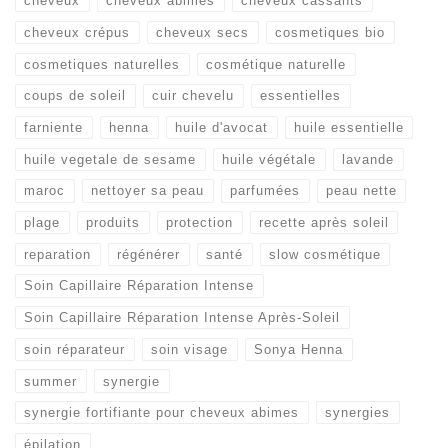
cheveux
cheveux abimés
cheveux cassants
cheveux crépus
cheveux secs
cosmetiques bio
cosmetiques naturelles
cosmétique naturelle
coups de soleil
cuir chevelu
essentielles
farniente
henna
huile d'avocat
huile essentielle
huile vegetale de sesame
huile végétale
lavande
maroc
nettoyer sa peau
parfumées
peau nette
plage
produits
protection
recette après soleil
reparation
régénérer
santé
slow cosmétique
Soin Capillaire Réparation Intense
Soin Capillaire Réparation Intense Après-Soleil
soin réparateur
soin visage
Sonya Henna
summer
synergie
synergie fortifiante pour cheveux abimes
synergies
épilation