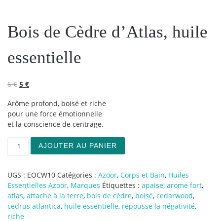
Bois de Cèdre d’Atlas, huile
essentielle
Le prix initial était : 6 €.
Le prix actuel est : 5 €.
6
€
5
€
Arôme profond, boisé et riche
pour une force émotionnelle
et la conscience de centrage.
quantité de Bois de Cèdre d'Atlas, huile essentielle
AJOUTER AU PANIER
UGS :
EOCW10
Catégories :
Azoor
,
Corps et Bain
,
Huiles
Essentielles Azoor
,
Marques
Étiquettes :
apaise
,
arome fort
,
atlas
,
attache à la terre
,
bois de cèdre
,
boisé
,
cedarwood
,
cedrus atlantica
,
huile essentielle
,
repousse la négativité
,
riche