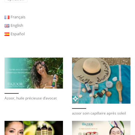
Français
English
Español
Azoor, huile précieuse d’avocat
azoor soin capillaire après soleil