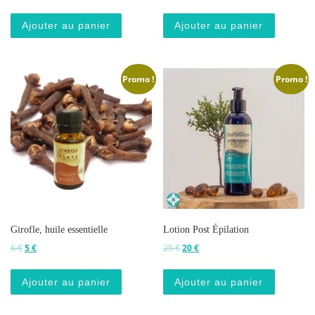
Ajouter au panier
Ajouter au panier
Promo !
Promo !
Girofle, huile essentielle
Lotion Post Épilation
Le prix initial était : 6 €.
Le prix actuel est : 5 €.
Le prix initial était : 25 €.
Le prix actuel est : 20 €.
6
€
5
€
25
€
20
€
Ajouter au panier
Ajouter au panier