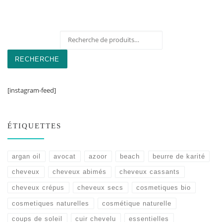
Recherche pour :
RECHERCHE
[instagram-feed]
ÉTIQUETTES
argan oil
avocat
azoor
beach
beurre de karité
cheveux
cheveux abimés
cheveux cassants
cheveux crépus
cheveux secs
cosmetiques bio
cosmetiques naturelles
cosmétique naturelle
coups de soleil
cuir chevelu
essentielles