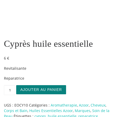
Cyprès huile essentielle
6
€
Revitalisante
Reparatrice
quantité de Cyprès huile essentielle
AJOUTER AU PANIER
UGS :
EOCY10
Catégories :
Aromatherapie
,
Azoor
,
Cheveux
,
Corps et Bain
,
Huiles Essentielles Azoor
,
Marques
,
Soin de la
Peau
Étiquettes :
cypres
,
huile essentielle
,
reparatrice
,