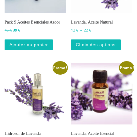
Pack 9 Aceites Esenciales Azoor
Lavanda, Aceite Natural
Le prix initial était : 45 €.
Le prix actuel est : 39 €.
Plage de prix : 12 € à 22 €
45
€
39
€
12
€
–
22
€
Ce produ
Ajouter au panier
Choix des options
Promo !
Promo !
Hidrosol de Lavanda
Lavanda, Aceite Esencial