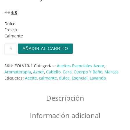
El precio original era: 8 €.
El precio actual es: 6 €.
8
€
6
€
Dulce
Fresco
Calmante
Lavanda, Aceite Esencial cantidad
AÑADIR AL CARRITO
SKU:
EOLV10-1
Categorías:
Aceites Esenciales Azoor
,
Aromaterapia
,
Azoor
,
Cabello
,
Cara
,
Cuerpo Y Baño
,
Marcas
Etiquetas:
Aceite
,
calmante
,
dulce
,
Esencial
,
Lavanda
Descripción
Información adicional