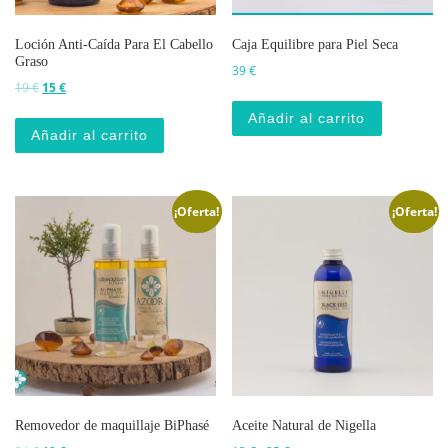
Loción Anti-Caída Para El Cabello
Caja Equilibre para Piel Seca
Graso
39
€
El precio original era: 19 €.
El precio actual es: 15 €.
19
€
15
€
Añadir al carrito
Añadir al carrito
¡Oferta!
¡Oferta!
Removedor de maquillaje BiPhasé
Aceite Natural de Nigella