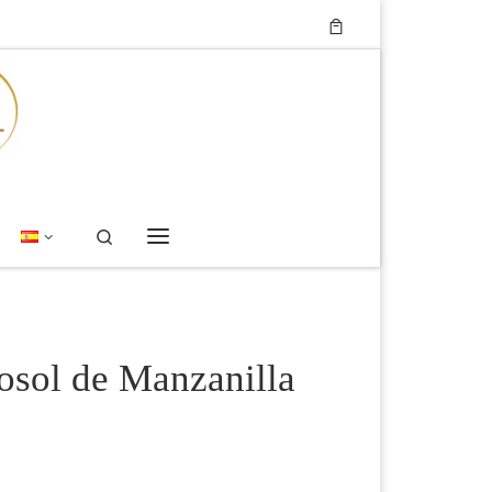
Search
Menú
osol de Manzanilla
Rango de precios: desde 10 € hasta 15 €