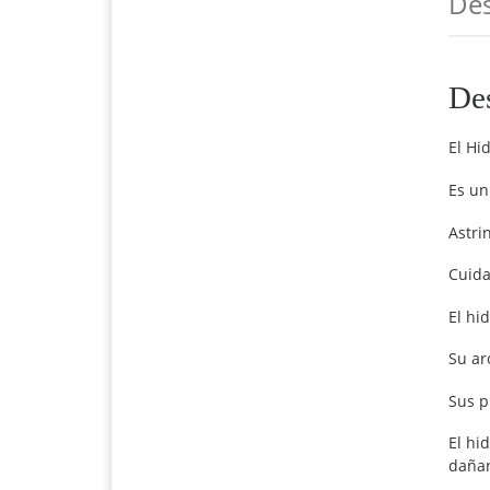
Des
De
El Hi
Es un
Astri
Cuida
El hi
Su ar
Sus p
El hi
dañar 