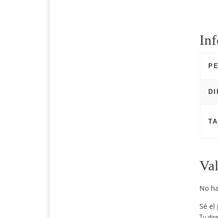
Inf
P
D
TA
Val
No ha
Sé el
Tu dir