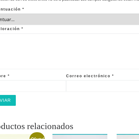
untuación
*
aloración
*
bre
*
Correo electrónico
*
ductos relacionados
¡Oferta!