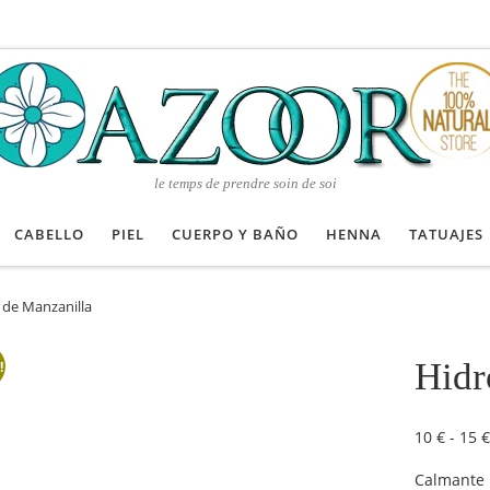
le temps de prendre soin de soi
CABELLO
PIEL
CUERPO Y BAÑO
HENNA
TATUAJES
 de Manzanilla
Hidr
!
10
€
-
15
€
Calmante