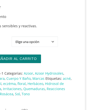
r
ento
s sensibles y reactivas.
 de Manzanilla cantidad
AÑADIR AL CARRITO
-1
Categorías:
Azoor
,
Azoor Hydrosoles
,
ara
,
Cuerpo Y Baño
,
Marcas
Etiquetas:
acné
,
l
,
eczéma
,
floral
,
Herbáceo
,
Hidrosol de
a
,
Irritaciones
,
Quemaduras
,
Reacciones
Rosácea
,
Sol
,
Tono