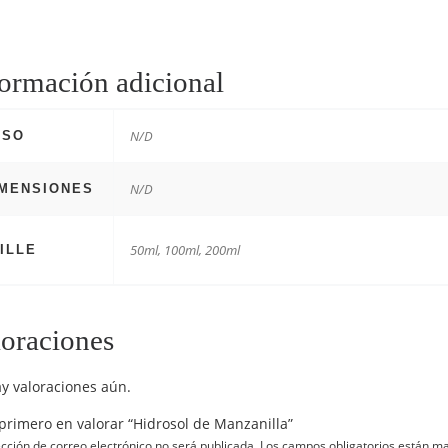
ormación adicional
N/D
ESO
N/D
IMENSIONES
50ml, 100ml, 200ml
ILLE
oraciones
y valoraciones aún.
 primero en valorar “Hidrosol de Manzanilla”
ección de correo electrónico no será publicada.
Los campos obligatorios están m