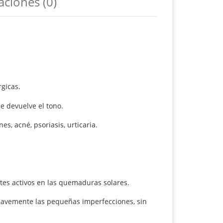
aciones (0)
rgicas.
le devuelve el tono.
es, acné, psoriasis, urticaria.
tes activos en las quemaduras solares.
a suavemente las pequeñas imperfecciones, sin