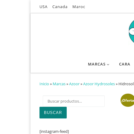
USA
Canada
Maroc
Saltar al contenido
MARCAS
CARA
Inicio
»
Marcas
»
Azoor
»
Azoor Hydrosoles
»
Hidrosol
Buscar por:
¡Oferta
BUSCAR
[instagram-feed]