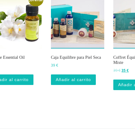
e Essential Oil
Caja Equilibre para Piel Seca
Coffret Équi
Mixte
precio original era: 6 €.
El precio actual es: 5 €.
39
€
El preci
El p
39
€
35
€
dir al carrito
Añadir al carrito
Añadir a