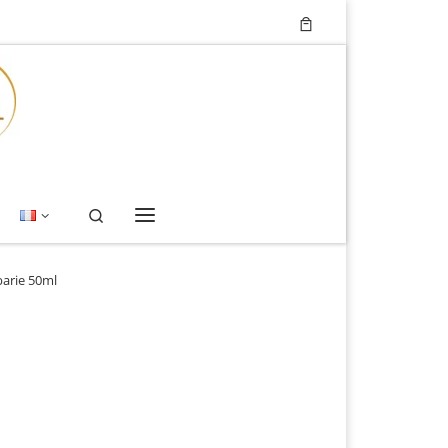
Search
Menu
barie 50ml