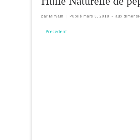
Huile Naturelle de pe
par
Miryam
|
Publié
mars 3, 2018
-
aux dimensi
Navigation des images
Précédent