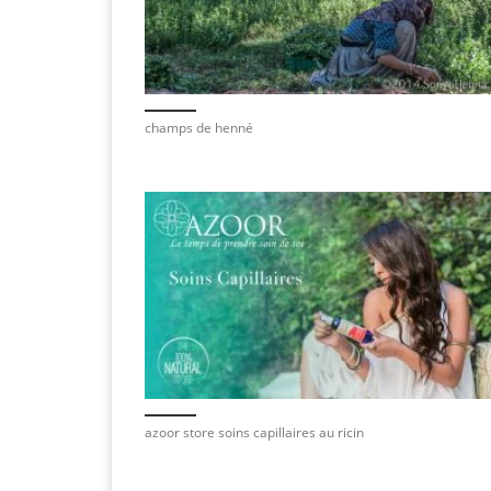
champs de henné
azoor store soins capillaires au ricin