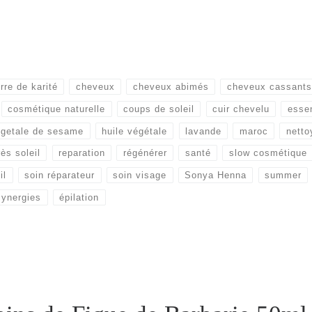
rre de karité
cheveux
cheveux abimés
cheveux cassants
cosmétique naturelle
coups de soleil
cuir chevelu
essen
egetale de sesame
huile végétale
lavande
maroc
netto
ès soleil
reparation
régénérer
santé
slow cosmétique
il
soin réparateur
soin visage
Sonya Henna
summer
synergies
épilation