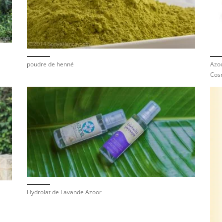
poudre de henné
Azoo
Cos
Hydrolat de Lavande Azoor