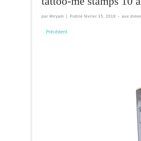
tattoo-me stamps 10 a
par
Miryam
|
Publié
février 15, 2018
-
aux dime
Navigation des images
Précédent