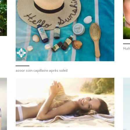
Huil
azoor soin capillaire après soleil