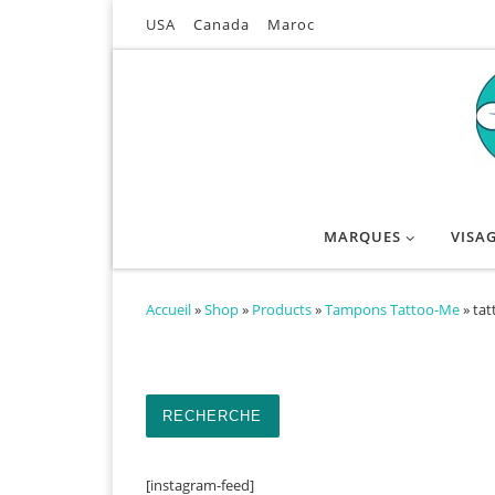
USA
Canada
Maroc
Passer au contenu
MARQUES
VISA
Accueil
»
Shop
»
Products
»
Tampons Tattoo-Me
»
tat
Recherche pour :
RECHERCHE
[instagram-feed]