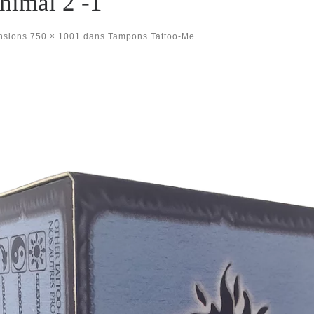
nimal 2 -1
nsions
750 × 1001
dans
Tampons Tattoo-Me