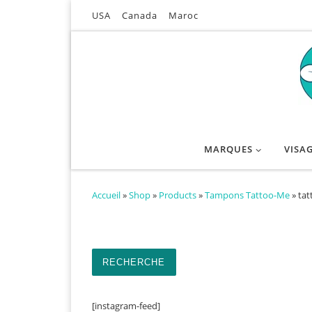
USA
Canada
Maroc
Passer au contenu
MARQUES
VISA
Accueil
»
Shop
»
Products
»
Tampons Tattoo-Me
»
tat
Recherche pour :
RECHERCHE
[instagram-feed]