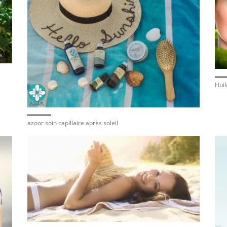
Huil
azoor soin capillaire après soleil