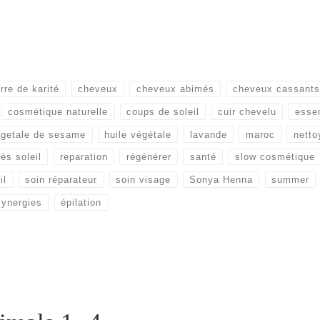
rre de karité
cheveux
cheveux abimés
cheveux cassants
cosmétique naturelle
coups de soleil
cuir chevelu
essen
egetale de sesame
huile végétale
lavande
maroc
netto
ès soleil
reparation
régénérer
santé
slow cosmétique
il
soin réparateur
soin visage
Sonya Henna
summer
synergies
épilation