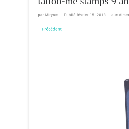
tattoo-me stamps 9 an
par
Miryam
|
Publié
février 15, 2018
-
aux dime
Navigation des images
Précédent