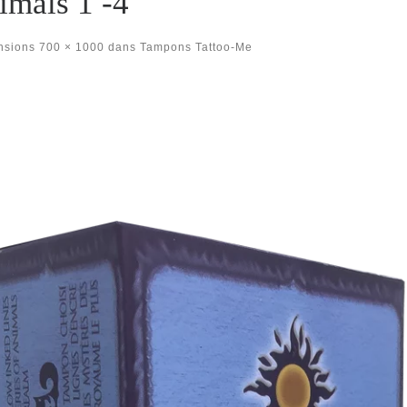
imals 1 -4
nsions
700 × 1000
dans
Tampons Tattoo-Me