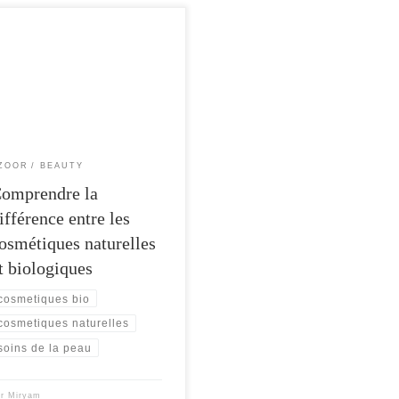
squ’il s’agit de cosmétiques, les
mes « naturel » et « biologique »
t souvent utilisés de manière
erchangeable. Cependant, […]
ZOOR
BEAUTY
omprendre la
ifférence entre les
osmétiques naturelles
t biologiques
cosmetiques bio
cosmetiques naturelles
soins de la peau
ar
Miryam