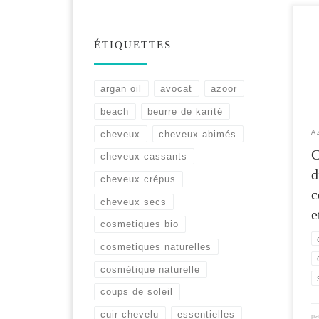
Lor
ÉTIQUETTES
ter
son
int
argan oil
avocat
azoor
beach
beurre de karité
cheveux
cheveux abimés
A
C
cheveux cassants
d
cheveux crépus
c
cheveux secs
e
cosmetiques bio
cosmetiques naturelles
cosmétique naturelle
coups de soleil
cuir chevelu
essentielles
p