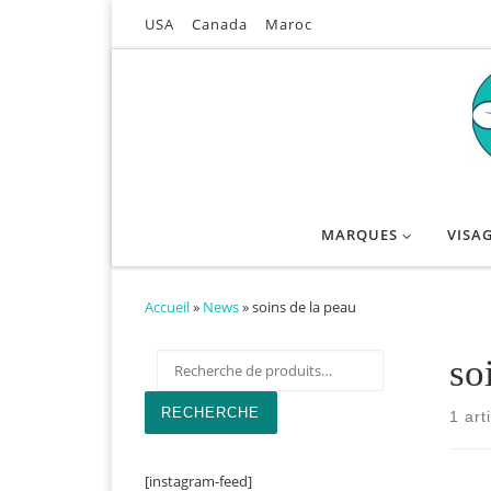
USA
Canada
Maroc
Passer au contenu
MARQUES
VISA
Accueil
»
News
»
soins de la peau
so
Recherche pour :
RECHERCHE
1 art
[instagram-feed]