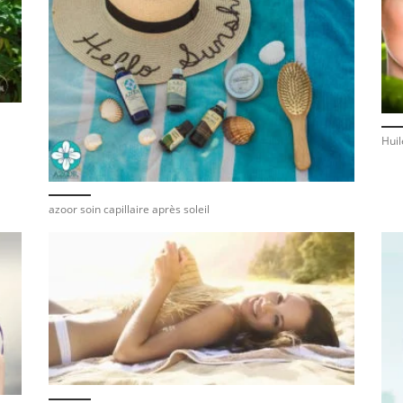
Huil
azoor soin capillaire après soleil