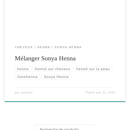
une base de jus de citron ou de pamplemousse, puis y […]
CHEVEUX
HENNA
SONYA HENNA
Mélanger Sonya Henna
henna
Henné sur cheveux
henné sur la peau
ilovehenna
Sonya Henna
par
yasmine
Publié
mai 21, 2016
Recherche pour :