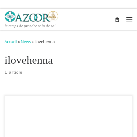
Passer au contenu
Me
le temps de prendre soin de soi
Accueil
»
News
»
ilovehenna
ilovehenna
1 article
Pour un mélange complexe du paquet Sonya Henna, utilisez