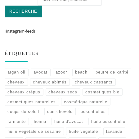
RECHERCHE
[instagram-feed]
ÉTIQUETTES
argan oil
avocat
azoor
beach
beurre de karité
cheveux
cheveux abimés
cheveux cassants
cheveux crépus
cheveux secs
cosmetiques bio
cosmetiques naturelles
cosmétique naturelle
coups de soleil
cuir chevelu
essentielles
farniente
henna
huile d'avocat
huile essentielle
huile vegetale de sesame
huile végétale
lavande