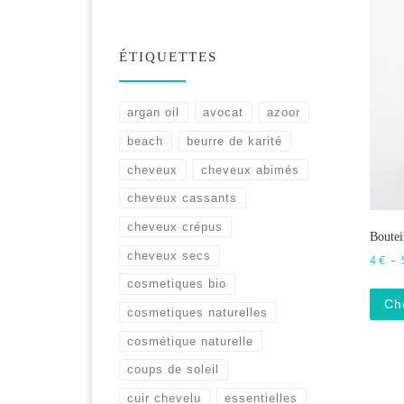
ÉTIQUETTES
argan oil
avocat
azoor
beach
beurre de karité
cheveux
cheveux abimés
cheveux cassants
cheveux crépus
Boutei
cheveux secs
4
€
–
cosmetiques bio
Ch
cosmetiques naturelles
cosmétique naturelle
coups de soleil
cuir chevelu
essentielles