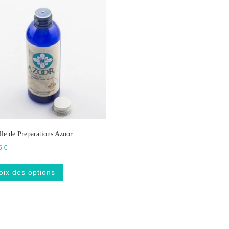
lle de Preparations Azoor
Plage de prix : 4 € à 5 €
5
€
Ce produit a plusieurs variations. Les options p
oix des options