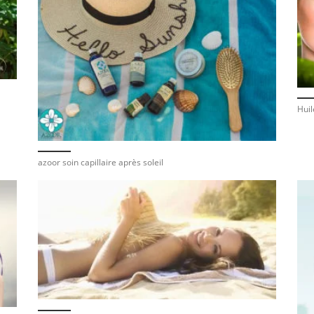
Huil
azoor soin capillaire après soleil