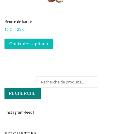
Beurre de karité
Plage de prix : 16 € à 25 €
16
€
–
25
€
Ce produit a plusieurs variations. Les o
Choix des options
Recherche pour :
RECHERCHE
[instagram-feed]
ÉTIQUETTES