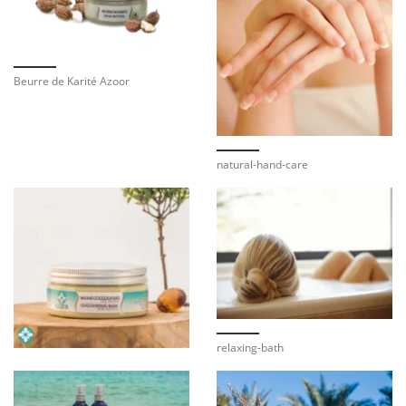
Beurre de Karité Azoor
natural-hand-care
relaxing-bath