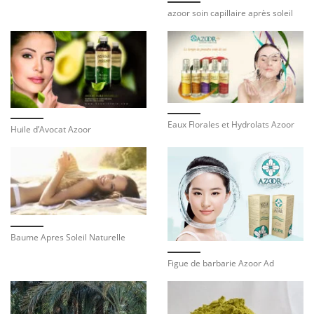
azoor soin capillaire après soleil
Eaux Florales et Hydrolats Azoor
Huile d’Avocat Azoor
Baume Apres Soleil Naturelle
Figue de barbarie Azoor Ad