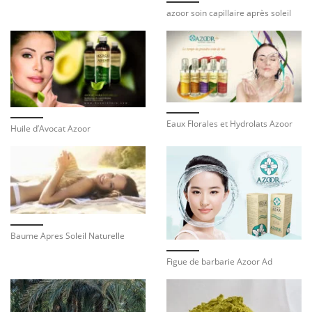
azoor soin capillaire après soleil
Eaux Florales et Hydrolats Azoor
Huile d’Avocat Azoor
Baume Apres Soleil Naturelle
Figue de barbarie Azoor Ad