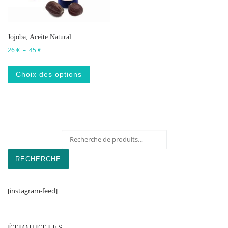
Jojoba, Aceite Natural
Plage de prix : 26 € à 45 €
26
€
–
45
€
Ce produit a plusieurs variations. Les o
Choix des options
Recherche pour :
RECHERCHE
[instagram-feed]
ÉTIQUETTES