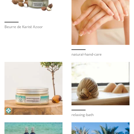
Beurre de Karité Azoor
natural-hand-care
relaxing-bath