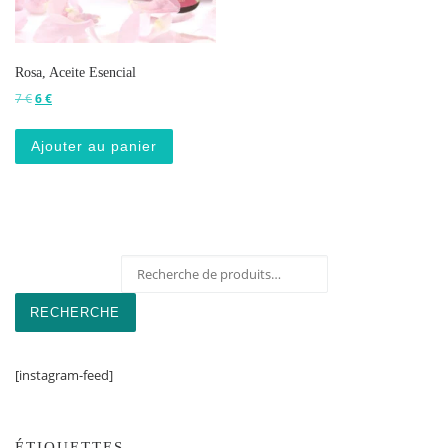
Rosa, Aceite Esencial
Le prix initial était : 7 €.
Le prix actuel est : 6 €.
7
€
6
€
Ajouter au panier
Recherche pour :
RECHERCHE
[instagram-feed]
ÉTIQUETTES