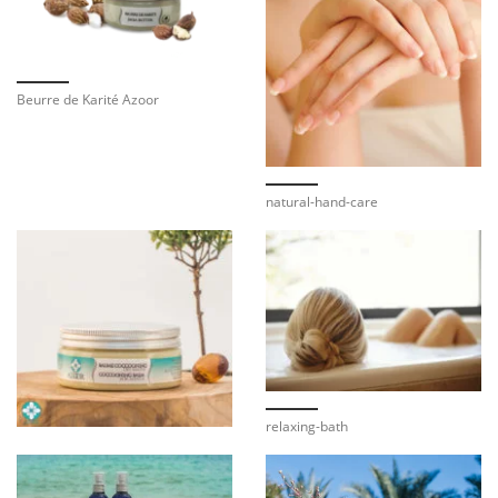
Beurre de Karité Azoor
natural-hand-care
relaxing-bath