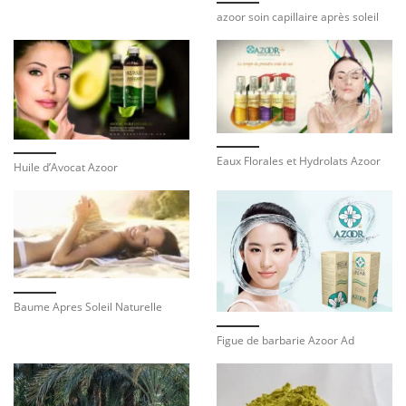
azoor soin capillaire après soleil
Eaux Florales et Hydrolats Azoor
Huile d’Avocat Azoor
Baume Apres Soleil Naturelle
Figue de barbarie Azoor Ad