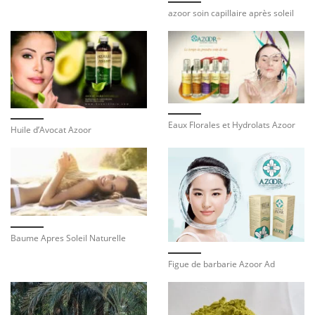
azoor soin capillaire après soleil
Eaux Florales et Hydrolats Azoor
Huile d’Avocat Azoor
Baume Apres Soleil Naturelle
Figue de barbarie Azoor Ad