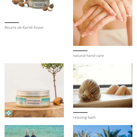
Beurre de Karité Azoor
natural-hand-care
relaxing-bath