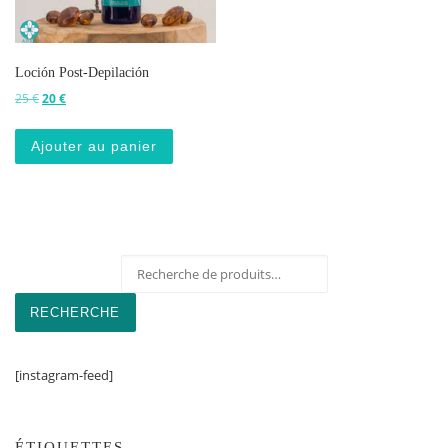
Loción Post-Depilación
Le prix initial était : 25 €.
Le prix actuel est : 20 €.
25
€
20
€
Ajouter au panier
Recherche pour :
RECHERCHE
[instagram-feed]
ÉTIQUETTES