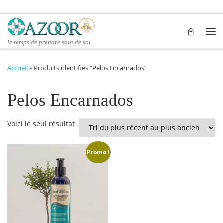
Passer au contenu
Me
le temps de prendre soin de soi
Accueil
»
Produits identifiés “Pelos Encarnados”
Pelos Encarnados
Voici le seul résultat
Promo !