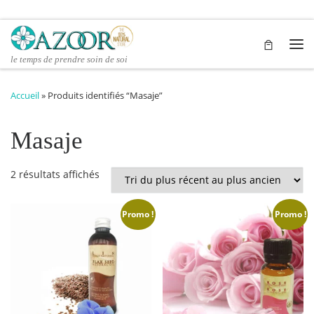
Passer au contenu
Me
le temps de prendre soin de soi
Accueil
»
Produits identifiés “Masaje”
Masaje
Trié du plus récent au plus ancien
2 résultats affichés
Promo !
Promo !