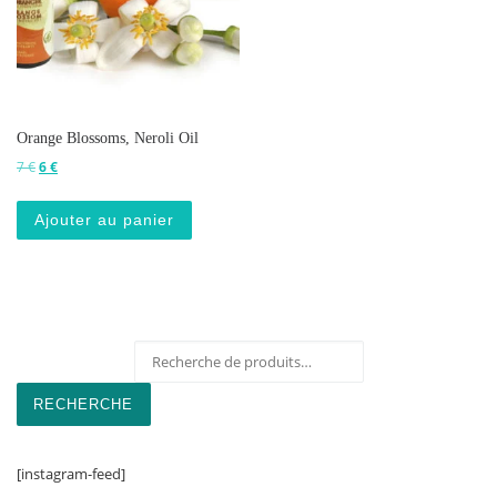
Orange Blossoms, Neroli Oil
Le prix initial était : 7 €.
Le prix actuel est : 6 €.
7
€
6
€
Ajouter au panier
Recherche pour :
RECHERCHE
[instagram-feed]