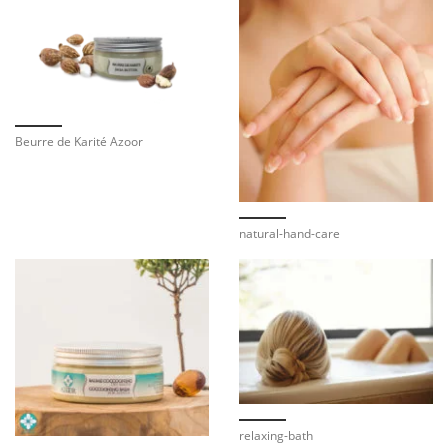
Beurre de Karité Azoor
natural-hand-care
relaxing-bath