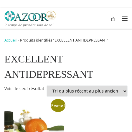
Passer au contenu
Me
le temps de prendre soin de soi
Accueil
»
Produits identifiés “EXCELLENT ANTIDEPRESSANT”
EXCELLENT
ANTIDEPRESSANT
Voici le seul résultat
Promo !