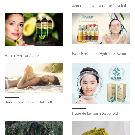
azoor soin capillaire après soleil
Eaux Florales et Hydrolats Azoor
Huile d’Avocat Azoor
Baume Apres Soleil Naturelle
Figue de barbarie Azoor Ad