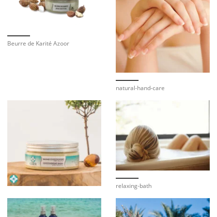
Beurre de Karité Azoor
natural-hand-care
relaxing-bath