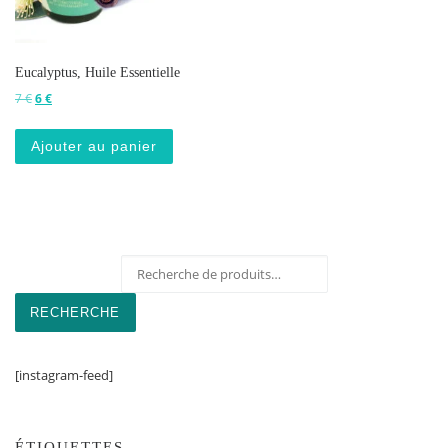
Eucalyptus, Huile Essentielle
Le prix initial était : 7 €.
Le prix actuel est : 6 €.
7
€
6
€
Ajouter au panier
Recherche pour :
RECHERCHE
[instagram-feed]
ÉTIQUETTES