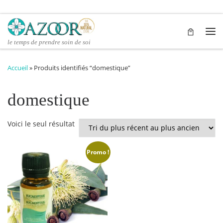
Passer au contenu
Me
le temps de prendre soin de soi
Accueil
»
Produits identifiés “domestique”
domestique
Voici le seul résultat
Promo !