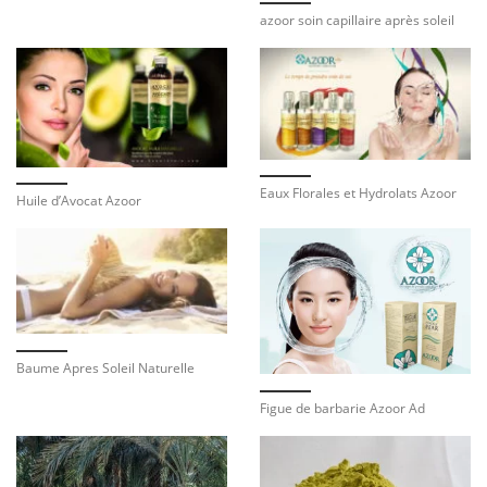
azoor soin capillaire après soleil
Eaux Florales et Hydrolats Azoor
Huile d’Avocat Azoor
Baume Apres Soleil Naturelle
Figue de barbarie Azoor Ad