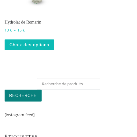
Hydrolat de Romarin
Plage de prix : 10 € à 15 €
10
€
–
15
€
Ce produit a plusieurs variations. Les o
Choix des options
Recherche pour :
RECHERCHE
[instagram-feed]
ÉTIQUETTES