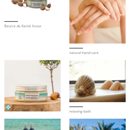
Beurre de Karité Azoor
natural-hand-care
relaxing-bath