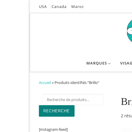
USA
Canada
Maroc
Passer au contenu
MARQUES
VISA
Accueil
»
Produits identifiés “Brillo”
Recherche pour :
Br
RECHERCHE
2 résu
[instagram-feed]