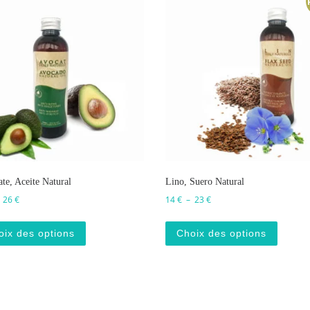
te, Aceite Natural
Lino, Suero Natural
Plage de prix : 17 € à 26 €
Plage de prix : 14 € à 23 €
–
26
€
14
€
–
23
€
Ce produit a plusieurs variations. Les options p
Ce prod
oix des options
Choix des options