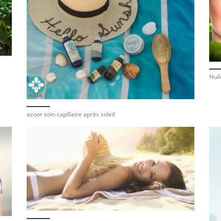
Huil
azoor soin capillaire après soleil