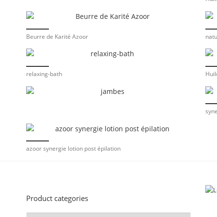
Beurre de Karité Azoor
natu
relaxing-bath
Huil
syne
azoor synergie lotion post épilation
Product categories