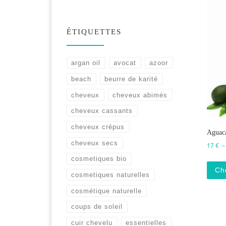
ÉTIQUETTES
argan oil
avocat
azoor
beach
beurre de karité
cheveux
cheveux abimés
cheveux cassants
cheveux crépus
Aguaca
cheveux secs
17
€
cosmetiques bio
Ch
cosmetiques naturelles
cosmétique naturelle
coups de soleil
cuir chevelu
essentielles