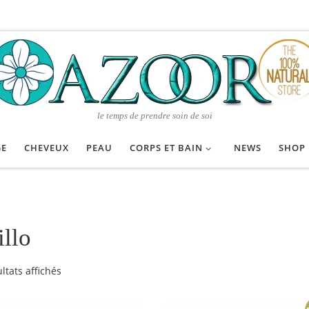
le temps de prendre soin de soi
GE
CHEVEUX
PEAU
CORPS ET BAIN
NEWS
SHOP
illo
Trié du plus récent au plus ancien
ltats affichés