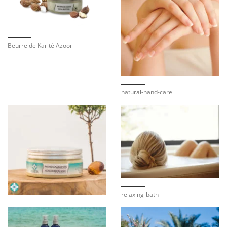
Beurre de Karité Azoor
natural-hand-care
relaxing-bath