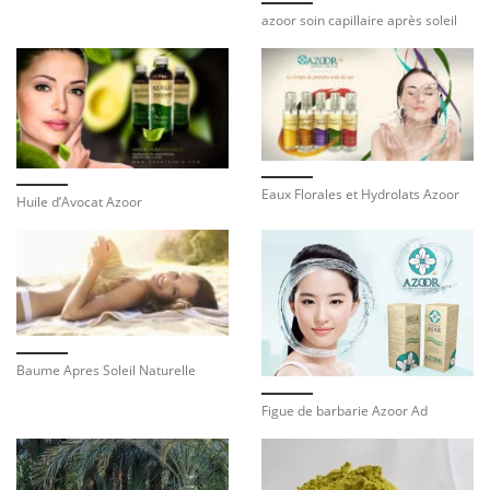
azoor soin capillaire après soleil
Eaux Florales et Hydrolats Azoor
Huile d’Avocat Azoor
Baume Apres Soleil Naturelle
Figue de barbarie Azoor Ad