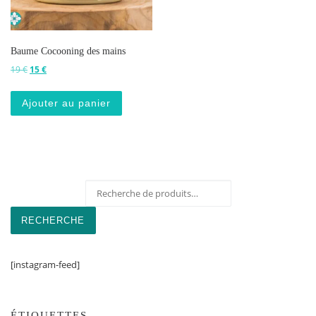
Baume Cocooning des mains
Le prix initial était : 19 €.
Le prix actuel est : 15 €.
19
€
15
€
Ajouter au panier
Recherche pour :
RECHERCHE
[instagram-feed]
ÉTIQUETTES