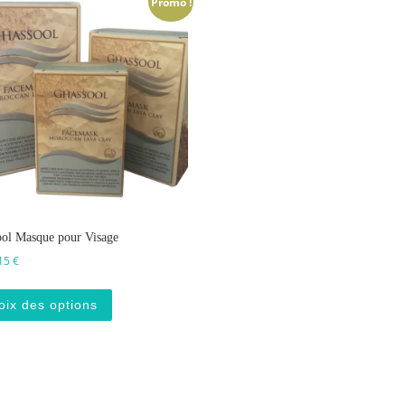
Promo !
ol Masque pour Visage
Plage de prix : 4 € à 15 €
15
€
Ce produit a plusieurs variations. Les options p
oix des options