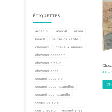
ÉTIQUETTES
argan oil
avocat
azoor
beach
beurre de karité
cheveux
cheveux abimés
cheveux cassants
cheveux crépus
Ghasso
cheveux secs
4
€
–
cosmetiques bio
Ch
cosmetiques naturelles
cosmétique naturelle
coups de soleil
cuir chevelu
essentielles