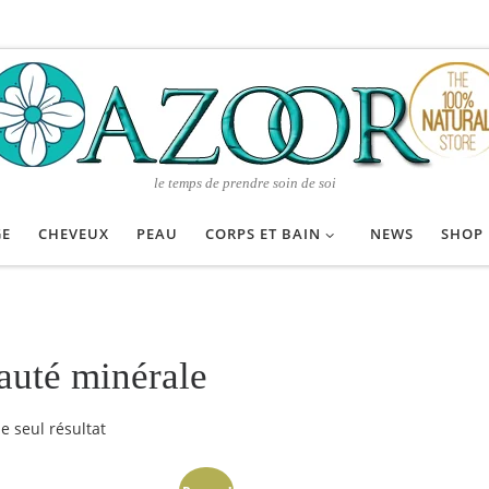
le temps de prendre soin de soi
GE
CHEVEUX
PEAU
CORPS ET BAIN
NEWS
SHOP
auté minérale
le seul résultat