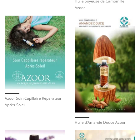
Huile Soyeuse de Camomille
Azoor
Azoor Soin Capillaire Réparateur
Après-Soleil
Huile d’Amande Douce Azoor