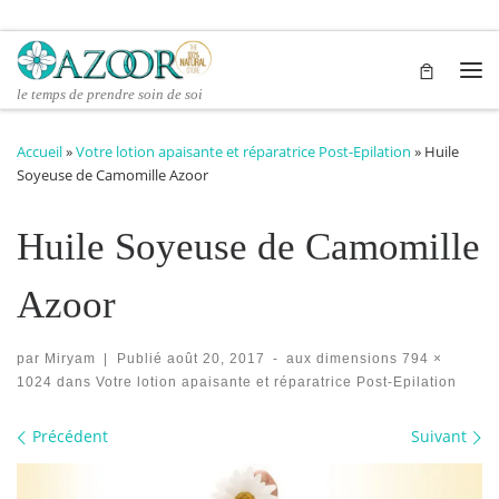
Passer au contenu
Me
le temps de prendre soin de soi
Accueil
»
Votre lotion apaisante et réparatrice Post-Epilation
»
Huile
Soyeuse de Camomille Azoor
Huile Soyeuse de Camomille
Azoor
par
Miryam
|
Publié
août 20, 2017
-
aux dimensions
794 ×
1024
dans
Votre lotion apaisante et réparatrice Post-Epilation
Navigation des images
Précédent
Suivant