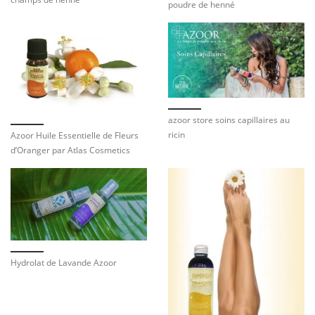
poudre de henné
azoor store soins capillaires au
ricin
Azoor Huile Essentielle de Fleurs
d’Oranger par Atlas Cosmetics
Hydrolat de Lavande Azoor