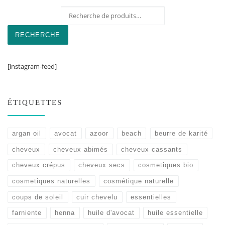
Recherche pour :
RECHERCHE
[instagram-feed]
ÉTIQUETTES
argan oil
avocat
azoor
beach
beurre de karité
cheveux
cheveux abimés
cheveux cassants
cheveux crépus
cheveux secs
cosmetiques bio
cosmetiques naturelles
cosmétique naturelle
coups de soleil
cuir chevelu
essentielles
farniente
henna
huile d'avocat
huile essentielle