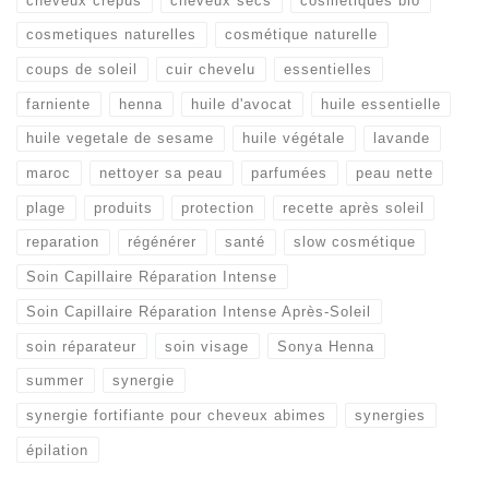
cheveux crépus
cheveux secs
cosmetiques bio
cosmetiques naturelles
cosmétique naturelle
coups de soleil
cuir chevelu
essentielles
farniente
henna
huile d'avocat
huile essentielle
huile vegetale de sesame
huile végétale
lavande
maroc
nettoyer sa peau
parfumées
peau nette
plage
produits
protection
recette après soleil
reparation
régénérer
santé
slow cosmétique
Soin Capillaire Réparation Intense
Soin Capillaire Réparation Intense Après-Soleil
soin réparateur
soin visage
Sonya Henna
summer
synergie
synergie fortifiante pour cheveux abimes
synergies
épilation