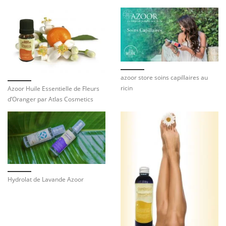
azoor store soins capillaires au
ricin
Azoor Huile Essentielle de Fleurs
d’Oranger par Atlas Cosmetics
Hydrolat de Lavande Azoor