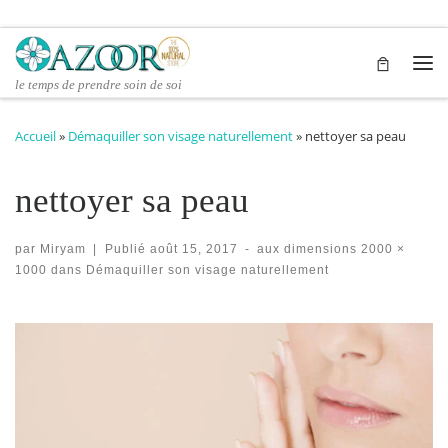
Passer au contenu
Me
le temps de prendre soin de soi
Accueil
»
Démaquiller son visage naturellement
»
nettoyer sa peau
nettoyer sa peau
par
Miryam
|
Publié
août 15, 2017
-
aux dimensions
2000 ×
1000
dans
Démaquiller son visage naturellement
Navigation des images