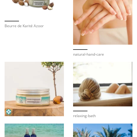
Beurre de Karité Azoor
natural-hand-care
relaxing-bath