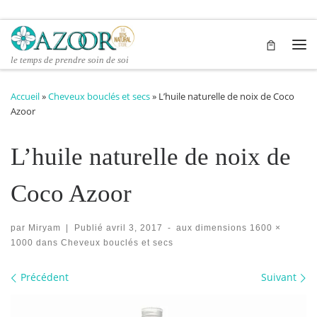
Passer au contenu
Me
le temps de prendre soin de soi
Accueil
»
Cheveux bouclés et secs
»
L’huile naturelle de noix de Coco
Azoor
L’huile naturelle de noix de
Coco Azoor
par
Miryam
|
Publié
avril 3, 2017
-
aux dimensions
1600 ×
1000
dans
Cheveux bouclés et secs
Navigation des images
Précédent
Suivant