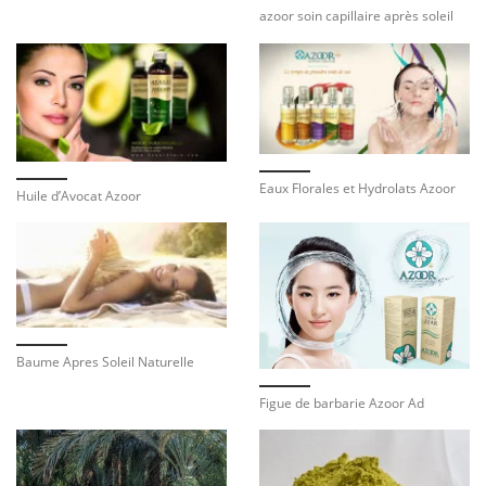
azoor soin capillaire après soleil
Eaux Florales et Hydrolats Azoor
Huile d’Avocat Azoor
Baume Apres Soleil Naturelle
Figue de barbarie Azoor Ad