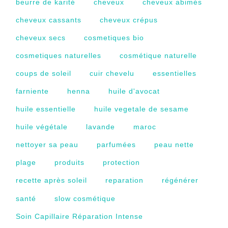
beurre de karité
cheveux
cheveux abimés
cheveux cassants
cheveux crépus
cheveux secs
cosmetiques bio
cosmetiques naturelles
cosmétique naturelle
coups de soleil
cuir chevelu
essentielles
farniente
henna
huile d'avocat
huile essentielle
huile vegetale de sesame
huile végétale
lavande
maroc
nettoyer sa peau
parfumées
peau nette
plage
produits
protection
recette après soleil
reparation
régénérer
santé
slow cosmétique
Soin Capillaire Réparation Intense