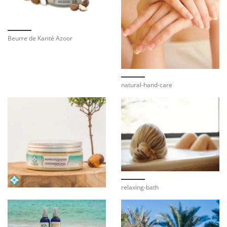
Beurre de Karité Azoor
natural-hand-care
relaxing-bath