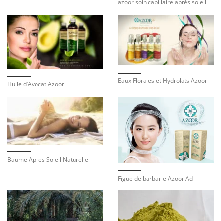
azoor soin capillaire après soleil
Eaux Florales et Hydrolats Azoor
Huile d’Avocat Azoor
Baume Apres Soleil Naturelle
Figue de barbarie Azoor Ad