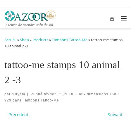
Passer au contenu
Me
le temps de prendre soin de soi
Accueil
»
Shop
»
Products
»
Tampons Tattoo-Me
»
tattoo-me stamps
10 animal 2 -3
tattoo-me stamps 10 animal
2 -3
par
Miryam
|
Publié
février 15, 2018
-
aux dimensions
750 ×
929
dans
Tampons Tattoo-Me
Navigation des images
Précédent
Suivant