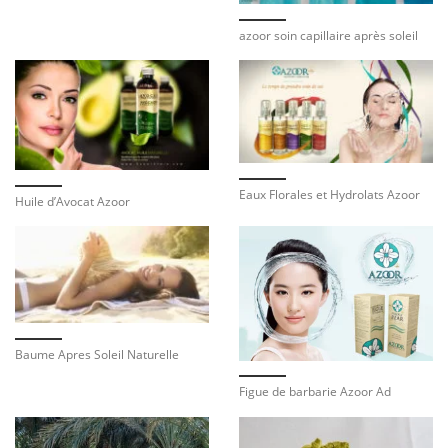
azoor soin capillaire après soleil
Eaux Florales et Hydrolats Azoor
Huile d’Avocat Azoor
Baume Apres Soleil Naturelle
Figue de barbarie Azoor Ad