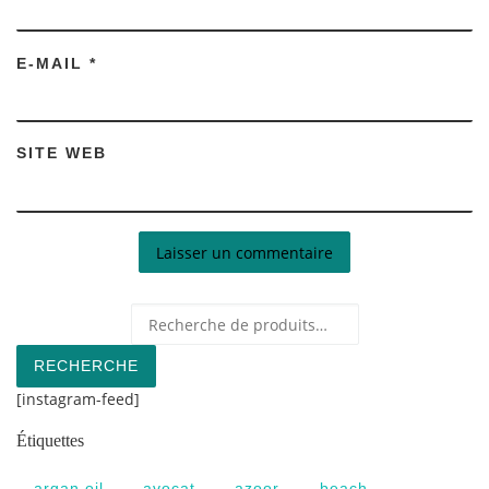
E-MAIL
*
SITE WEB
Recherche pour :
RECHERCHE
[instagram-feed]
Étiquettes
argan oil
avocat
azoor
beach