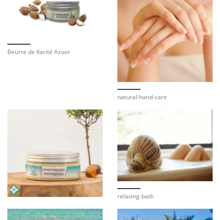
Beurre de Karité Azoor
natural-hand-care
relaxing-bath