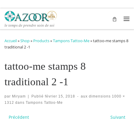
Passer au contenu
Me
le temps de prendre soin de soi
Accueil
»
Shop
»
Products
»
Tampons Tattoo-Me
»
tattoo-me stamps 8
traditional 2 -1
tattoo-me stamps 8
traditional 2 -1
par
Miryam
|
Publié
février 15, 2018
-
aux dimensions
1000 ×
1312
dans
Tampons Tattoo-Me
Navigation des images
Précédent
Suivant