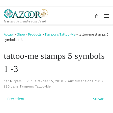
Passer au contenu
Me
le temps de prendre soin de soi
Accueil
»
Shop
»
Products
»
Tampons Tattoo-Me
»
tattoo-me stamps 5
symbols 1 -3
tattoo-me stamps 5 symbols
1 -3
par
Miryam
|
Publié
février 15, 2018
-
aux dimensions
750 ×
890
dans
Tampons Tattoo-Me
Navigation des images
Précédent
Suivant