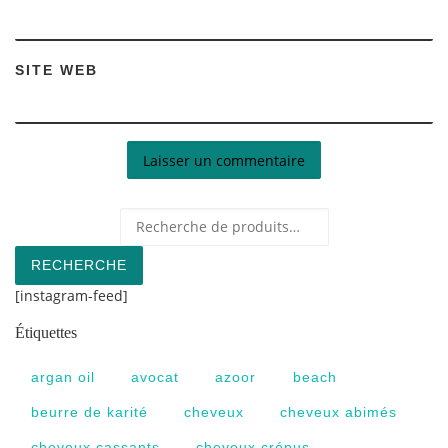
SITE WEB
Recherche pour :
RECHERCHE
[instagram-feed]
Étiquettes
argan oil
avocat
azoor
beach
beurre de karité
cheveux
cheveux abimés
cheveux cassants
cheveux crépus