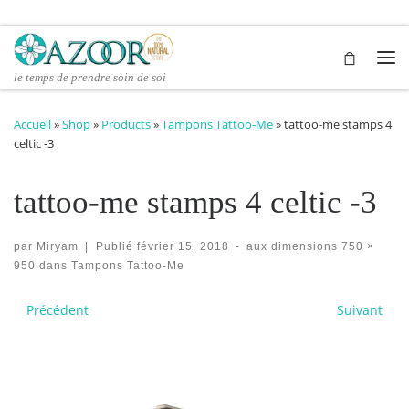
Passer au contenu
Me
le temps de prendre soin de soi
Accueil
»
Shop
»
Products
»
Tampons Tattoo-Me
»
tattoo-me stamps 4
celtic -3
tattoo-me stamps 4 celtic -3
par
Miryam
|
Publié
février 15, 2018
-
aux dimensions
750 ×
950
dans
Tampons Tattoo-Me
Navigation des images
Précédent
Suivant