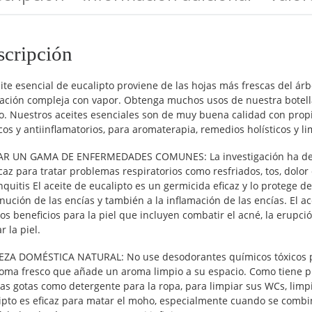
scripción
eite esencial de eucalipto proviene de las hojas más frescas del ár
lación compleja con vapor. Obtenga muchos usos de nuestra botella
o. Nuestros aceites esenciales son de muy buena calidad con propi
cos y antiinflamatorios, para aromaterapia, remedios holísticos y li
R UN GAMA DE ENFERMEDADES COMUNES: La investigación ha demos
icaz para tratar problemas respiratorios como resfriados, tos, dolor
nquitis El aceite de eucalipto es un germicida eficaz y lo protege
nución de las encías y también a la inflamación de las encías. El a
s beneficios para la piel que incluyen combatir el acné, la erupci
r la piel.
EZA DOMÉSTICA NATURAL: No use desodorantes químicos tóxicos par
oma fresco que añade un aroma limpio a su espacio. Como tiene p
as gotas como detergente para la ropa, para limpiar sus WCs, limpi
ipto es eficaz para matar el moho, especialmente cuando se combin