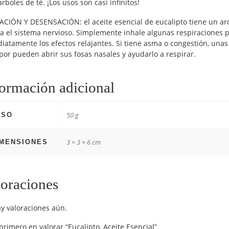
árboles de té. ¡Los usos son casi infinitos!
ACIÓN Y DESENSACIÓN: el aceite esencial de eucalipto tiene un ar
via el sistema nervioso. Simplemente inhale algunas respiraciones 
iatamente los efectos relajantes. Si tiene asma o congestión, unas 
por pueden abrir sus fosas nasales y ayudarlo a respirar.
ormación adicional
50 g
ESO
3 × 3 × 6 cm
IMENSIONES
oraciones
y valoraciones aún.
 primero en valorar “Eucalipto, Aceite Esencial”