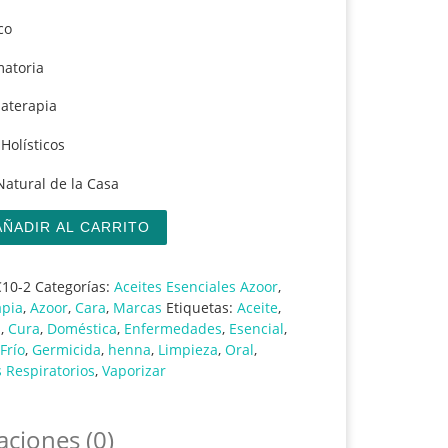
co
matoria
aterapia
Holísticos
Natural de la Casa
, Aceite Esencial cantidad
AÑADIR AL CARRITO
10-2
Categorías:
Aceites Esenciales Azoor
,
pia
,
Azoor
,
Cara
,
Marcas
Etiquetas:
Aceite
,
s
,
Cura
,
Doméstica
,
Enfermedades
,
Esencial
,
Frío
,
Germicida
,
henna
,
Limpieza
,
Oral
,
 Respiratorios
,
Vaporizar
aciones (0)