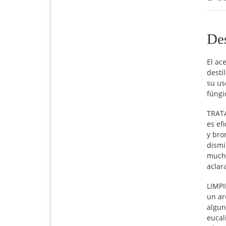
De
El ac
desti
su us
fúngi
TRATA
es ef
y bro
dismi
mucho
aclara
LIMPI
un ar
algun
eucal