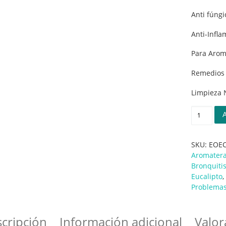
Anti fúngi
Anti-Infla
Para Arom
Remedios 
Limpieza 
Eucalipto
SKU:
EOEC
Aromatera
Bronquiti
Eucalipto
,
Problemas
cripción
Información adicional
Valor