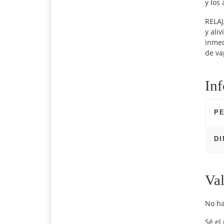
y los 
RELAJ
y ali
inmed
de va
Inf
P
D
Val
No ha
Sé el