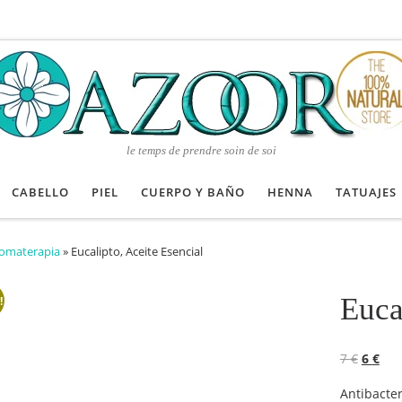
le temps de prendre soin de soi
CABELLO
PIEL
CUERPO Y BAÑO
HENNA
TATUAJES
omaterapia
»
Eucalipto, Aceite Esencial
Euca
!
El prec
El p
7
€
6
€
Antibacte