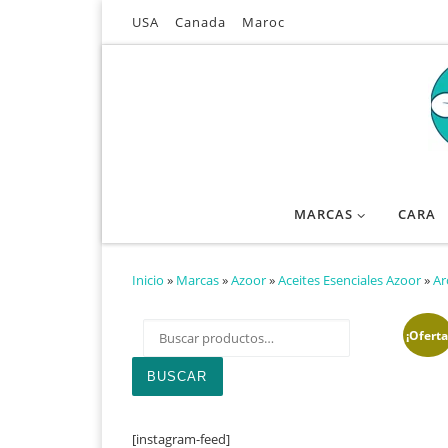
USA
Canada
Maroc
Saltar al contenido
MARCAS
CARA
Inicio
»
Marcas
»
Azoor
»
Aceites Esenciales Azoor
»
Ar
Buscar por:
¡Oferta
BUSCAR
[instagram-feed]