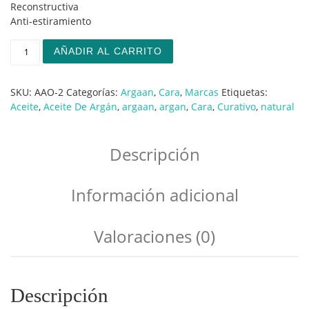
Reconstructiva
Anti-estiramiento
Argaan Elixir Piel Hermosa cantidad
AÑADIR AL CARRITO
SKU:
AAO-2
Categorías:
Argaan
,
Cara
,
Marcas
Etiquetas:
Aceite
,
Aceite De Argán
,
argaan
,
argan
,
Cara
,
Curativo
,
natural
Descripción
Información adicional
Valoraciones (0)
Descripción