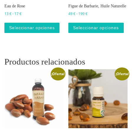
Eau de Rose
Figue de Barbarie, Huile Naturelle
Rango de precios: desde 13 € hasta 17 €
Rango de precios: desde 49
13
€
-
17
€
49
€
-
199
€
Este producto tiene múltiples varian
Este
Seleccionar opciones
Seleccionar opciones
Productos relacionados
¡Oferta!
¡Oferta!