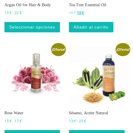
Argan Oil for Hair & Body
Tea Tree Essential Oil
Rango de precios: desde 13 € hasta 22 €
El precio original era: 15 €.
El precio actual es: 13 €.
13
€
-
22
€
15
€
13
€
Este producto tiene múltiples varian
Seleccionar opciones
Añadir al carrito
¡Oferta!
¡Oferta!
Rose Water
Sésamo, Aceite Natural
Rango de precios: desde 13 € hasta 17 €
Rango de precios: desde 13 
13
€
-
17
€
13
€
-
25
€
Este producto tiene múltiples varian
Este