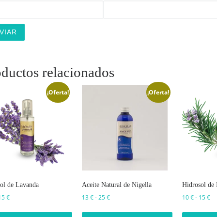
ductos relacionados
¡Oferta!
¡Oferta!
ol de Lavanda
Aceite Natural de Nigella
Hidrosol de
Rango de precios: desde 10 € hasta 15 €
Rango de precios: desde 13 € hasta 25 
Ra
15
€
13
€
-
25
€
10
€
-
15
€