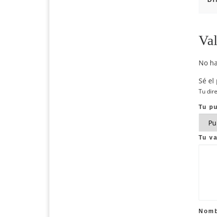
Val
No ha
Sé el
Tu dir
Tu p
Tu v
Nom