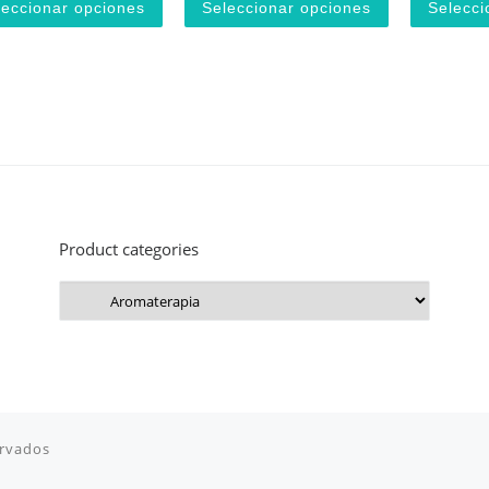
leccionar opciones
Seleccionar opciones
Selecci
producto tiene múltiples variantes. Las opciones se pueden elegir 
Este producto tiene múltiples variantes. 
Este produ
Product categories
ervados