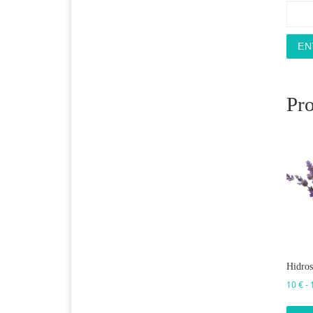
Pro
Hidros
10
€
-