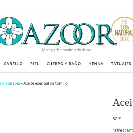
le temps de prendre soin de soi
CABELLO
PIEL
CUERPO Y BAÑO
HENNA
TATUAJES
omaterapia
»
Aceite esencial de tomillo
Acei
50
€
refrescan