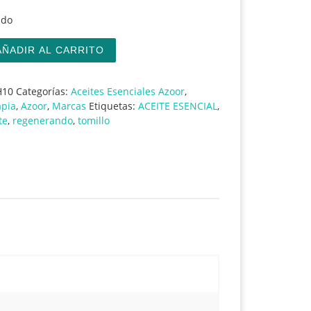
ndo
encial de tomillo cantidad
AÑADIR AL CARRITO
H10
Categorías:
Aceites Esenciales Azoor
,
pia
,
Azoor
,
Marcas
Etiquetas:
ACEITE ESENCIAL
,
te
,
regenerando
,
tomillo