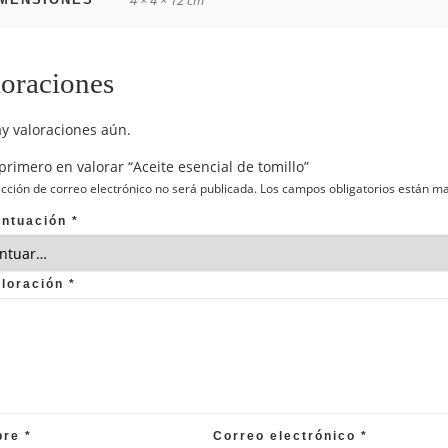
4 × 4 × 12 cm
oraciones
y valoraciones aún.
 primero en valorar “Aceite esencial de tomillo”
ección de correo electrónico no será publicada.
Los campos obligatorios están m
untuación
*
aloración
*
bre
*
Correo electrónico
*