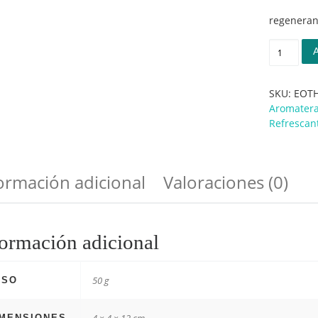
regenera
Aceite es
SKU:
EOT
Aromatera
Refrescan
ormación adicional
Valoraciones (0)
ormación adicional
50 g
ESO
IMENSIONES