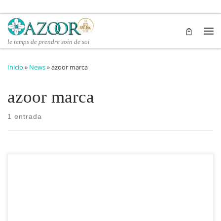
Saltar al contenido
Me
le temps de prendre soin de soi
Inicio
»
News
»
azoor marca
azoor marca
1 entrada
Cuando se trata de cosméticos, los términos “natural” y
“orgánico” a menudo se usan indistintamente. Sin embargo, hay